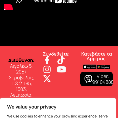
Συνδεθείτε:
Κατεβάστε τα
App µας:
∆ιεύθυνση:
Αιγάλεω 5,
2057
Viber:
Στρόβολος,
99104888
Τ.Θ 21185,
1503,
Λευκωσία,
Κύπρος
We value your privacy
Επικοινωνία:
Τηλ: 22 460
We use cookies to enhance your browsing experience, serve