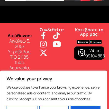
Συνδεθείτε:
Κατεβάστε τα
App µας:
∆ιεύθυνση:
Αιγάλεω 5,
2057
Viber:
Στρόβολος,
99104888
Τ.Θ 21185,
1503,
Λευκωσία,
Κύπρος
We value your privacy
Επικοινωνία:
Τηλ: 22 460
We use cookies to enhance your browsing experience, serve
150
personalised ads or content, and analyse our traffic. By
E-mail:
clicking "Accept All", you consent to our use of cookies.
info@superfmradio.com