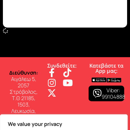
Συνδεθείτε:
Κατεβάστε τα
App µας:
∆ιεύθυνση:
Αιγάλεω 5,
2057
Viber:
Στρόβολος,
99104888
Τ.Θ 21185,
1503,
Λευκωσία,
Κύπρος
We value your privacy
Επικοινωνία: