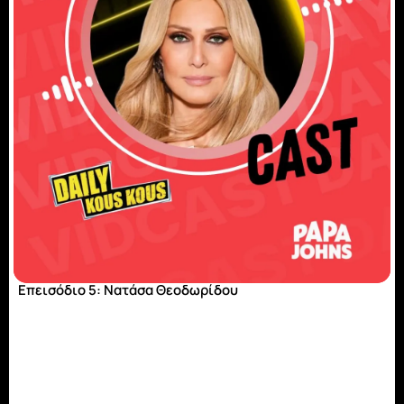
Επεισόδιο 5: Νατάσα Θεοδωρίδου