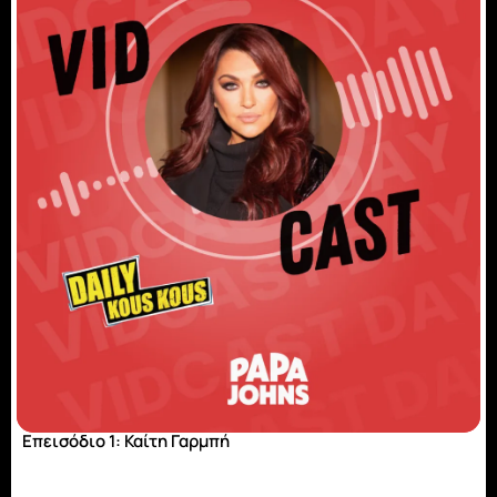
Eπεισόδιο 1: Καίτη Γαρμπή