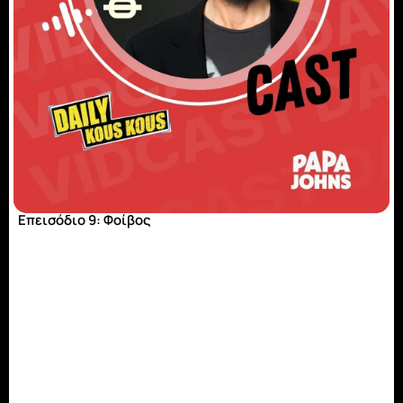
Επεισόδιο 9: Φοίβος