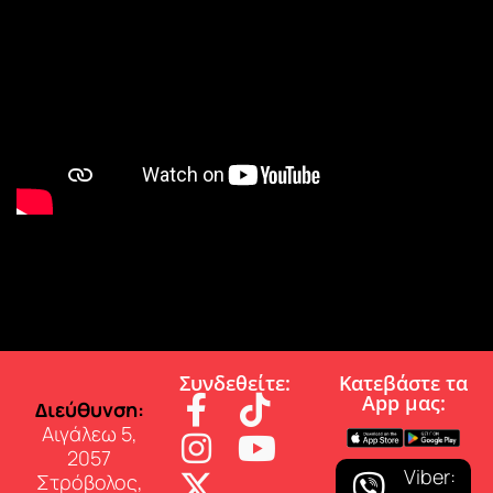
Συνδεθείτε:
Κατεβάστε τα
App µας:
∆ιεύθυνση:
Αιγάλεω 5,
2057
Viber:
Στρόβολος,