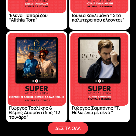
Έλενα Παπαρίζου
Ιουλία Καλλιμάνη ” Στα
“Alithia Tora”
καλύτερα που έλκονται”
Γιώργος Τσαλίκης &
Γιώργος Σαμπάνης “Τι
Θέμης Αδαμαντίδης “12
θέλω εγώ με σένα “
τσιγάρα”
ΔΕΣ ΤΑ ΟΛΑ