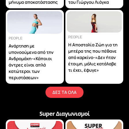
μήνυμα αποκατάστασης
του Γιώργου Λιάγκα
PEOPLE
PEOPLE
Η Αποστολία Ζώη για τη
Ανάρτηση με
μητέρα της που πέθανε
υπονοούμενα από την
από καρκίνο-«Δεν ήταν
Ανδρομάχη-«Κάποιοι
έτοιμη, μόλις κατάλαβε
άντρες είναι απλά
τι έχει, έφυγε»
κατώτεροι των
περιστάσεων»
ΔΕΣ ΤΑ ΟΛΑ
Super Διαγωνισμοί