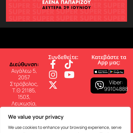
Συνδεθείτε:
Κατεβάστε τα
App µας:
∆ιεύθυνση:
Αιγάλεω 5,
2057
Viber:
Στρόβολος,
99104888
Τ.Θ 21185,
1503,
Λευκωσία,
Κύπρος
We value your privacy
Επικοινωνία:
Τηλ: 22 460
We use cookies to enhance your browsing experience, serve
150