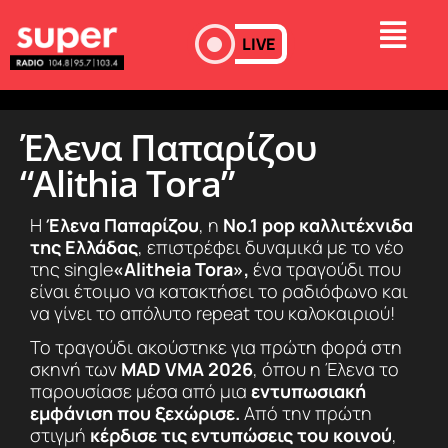
LIVE
Έλενα Παπαρίζου
“Alithia Tora”
Η
Έλενα Παπαρίζου
, η
Νο.1
pop
καλλιτέχνιδα
της Ελλάδας
, επιστρέφει δυναμικά με το νέο
της single
«
Alitheia Tora
»,
ένα τραγούδι που
είναι έτοιμο να κατακτήσει το ραδιόφωνο και
να γίνει το απόλυτο repeat του καλοκαιριού!
Το τραγούδι ακούστηκε για πρώτη φορά στη
σκηνή των
MAD VMA
2026
, όπου η Έλενα το
παρουσίασε μέσα από μια
εντυπωσιακή
εμφάνιση που ξεχώρισε.
Από την πρώτη
στιγμή
κέρδισε τις εντυπώσεις του κοινού
,