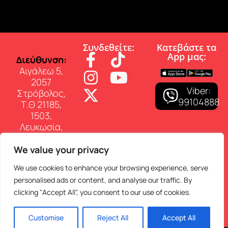
Συνδεθείτε:
Κατεβάστε τα
App µας:
∆ιεύθυνση:
Αιγάλεω 5,
2057
Viber:
Στρόβολος,
99104888
Τ.Θ 21185,
1503,
Λευκωσία,
Κύπρος
We value your privacy
Επικοινωνία:
Τηλ: 22 460
We use cookies to enhance your browsing experience, serve
150
personalised ads or content, and analyse our traffic. By
E-mail:
clicking "Accept All", you consent to our use of cookies.
info@superfmradio.com
Customise
Reject All
Accept All