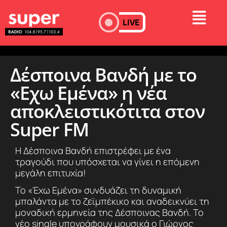
LIVE
Δέσποινα Βανδή με το
«Εχω Εμένα» η νέα
αποκλειστικότιτα στον
Super FM
Η Δέσποινα Βανδή επιστρέφει με ένα
τραγούδι που υπόσχεται να γίνει η επόμενη
μεγάλη επιτυχία!
Το «Έχω Εμένα» συνδυάζει τη δυναμική
μπαλάντα με το ζεϊμπέκικο και αναδεικνύει τη
μοναδική ερμηνεία της Δέσποινας Βανδή. Το
νέο single υπογράφουν μουσικά ο Γιώργος