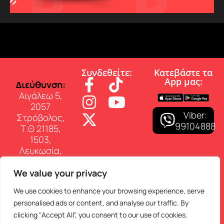
Συνδεθείτε:
Κατεβάστε τα
App µας:
∆ιεύθυνση:
Αιγάλεω 5,
2057
Viber:
Στρόβολος,
99104888
Τ.Θ 21185,
1503,
Λευκωσία,
Κύπρος
We value your privacy
Επικοινωνία:
Τηλ: 22 460
We use cookies to enhance your browsing experience, serve
150
personalised ads or content, and analyse our traffic. By
E-mail:
clicking "Accept All", you consent to our use of cookies.
info@superfmradio.com