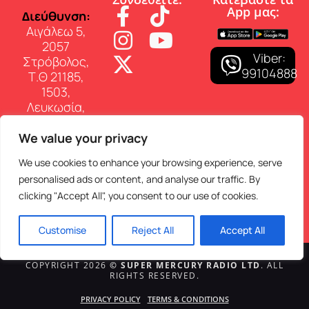
App µας:
∆ιεύθυνση:
Αιγάλεω 5,
2057
Viber:
Στρόβολος,
99104888
Τ.Θ 21185,
1503,
Λευκωσία,
Κύπρος
We value your privacy
Επικοινωνία:
Τηλ: 22 460
We use cookies to enhance your browsing experience, serve
150
personalised ads or content, and analyse our traffic. By
E-mail:
clicking "Accept All", you consent to our use of cookies.
info@superfmradio.com
Customise
Reject All
Accept All
COPYRIGHT 2026
© SUPER MERCURY RADIO LTD
. ALL
RIGHTS RESERVED.
PRIVACY POLICY
TERMS & CONDITIONS