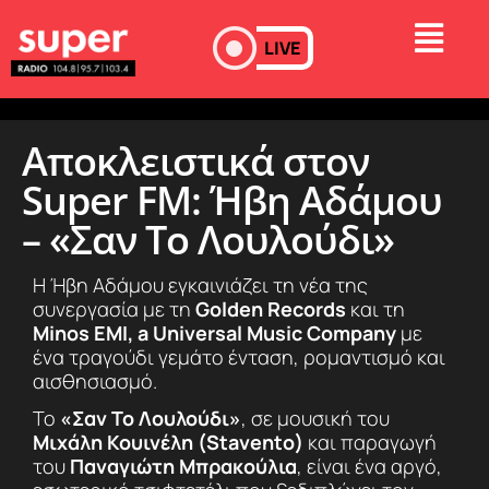
LIVE
Αποκλειστικά στον
Super FM: Ήβη Αδάμου
– «Σαν Το Λουλούδι»
Η Ήβη Αδάμου εγκαινιάζει τη νέα της
συνεργασία με τη
Golden Records
και τη
Minos EMI, a Universal Music Company
με
ένα τραγούδι γεμάτο ένταση, ρομαντισμό και
αισθησιασμό.
Το
«Σαν Το Λουλούδι»
, σε μουσική του
Μιχάλη Κουινέλη (Stavento)
και παραγωγή
του
Παναγιώτη Μπρακούλια
, είναι ένα αργό,