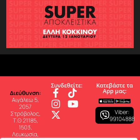
Συνδεθείτε:
Κατεβάστε τα
App µας:
∆ιεύθυνση:
Αιγάλεω 5,
2057
Viber:
Στρόβολος,
99104888
Τ.Θ 21185,
1503,
Λευκωσία,