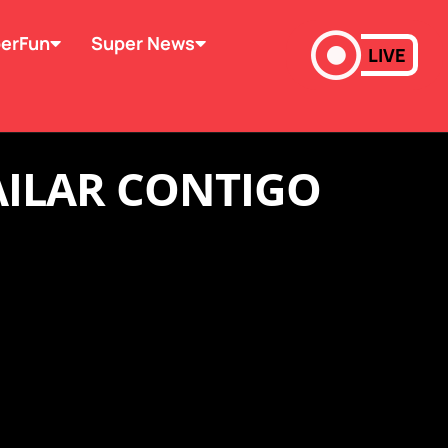
erFun
Super News
LIVE
BAILAR CONTIGO