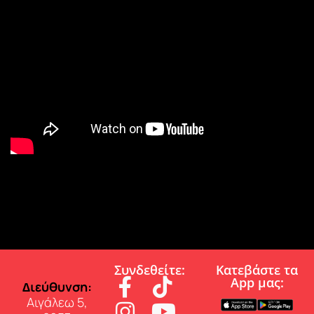
Συνδεθείτε:
Κατεβάστε τα
App µας:
∆ιεύθυνση:
Αιγάλεω 5,