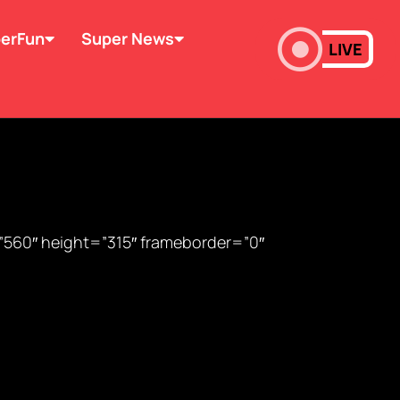
erFun
Super News
LIVE
”560″ height=”315″ frameborder=”0″