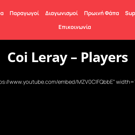
μα
Παραγωγοί
Διαγωνισμοί
Πρωινή Φάπα
Sup
Επικοινωνία
Coi Leray – Players
”https://www.youtube.com/embed/MZV0CIFQbbE” width=