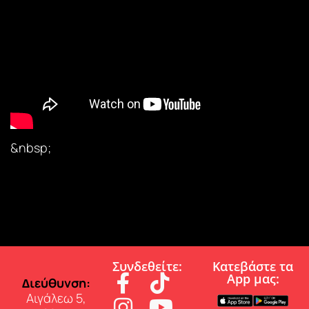
&nbsp;
Συνδεθείτε:
Κατεβάστε τα
App µας:
∆ιεύθυνση:
Αιγάλεω 5,