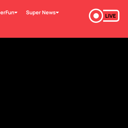
erFun
Super News
LIVE