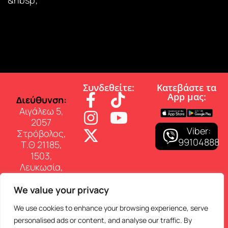
Συνδεθείτε:
Κατεβάστε τα
App µας:
∆ιεύθυνση:
Αιγάλεω 5,
2057
Viber:
Στρόβολος,
99104888
Τ.Θ 21185,
1503,
Λευκωσία,
Κύπρος
We value your privacy
Επικοινωνία:
Τηλ: 22 460
We use cookies to enhance your browsing experience, serve
150
personalised ads or content, and analyse our traffic. By