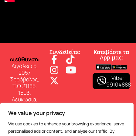
Συνδεθείτε:
Κατεβάστε τα
App µας:
∆ιεύθυνση:
Αιγάλεω 5,
2057
Viber:
Στρόβολος,
99104888
Τ.Θ 21185,
1503,
Λευκωσία,
Κύπρος
We value your privacy
Επικοινωνία:
Τηλ: 22 460
We use cookies to enhance your browsing experience, serve
150
personalised ads or content, and analyse our traffic. By