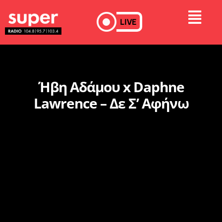
LIVE
Ήβη Αδάμου x Daphne
Lawrence – Δε Σ’ Αφήνω