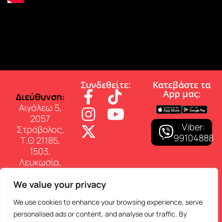
Συνδεθείτε:
Κατεβάστε τα
App µας:
∆ιεύθυνση:
Αιγάλεω 5,
2057
Viber:
Στρόβολος,
99104888
Τ.Θ 21185,
1503,
Λευκωσία,
Κύπρος
We value your privacy
Επικοινωνία:
Τηλ: 22 460
We use cookies to enhance your browsing experience, serve
150
personalised ads or content, and analyse our traffic. By