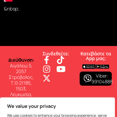
&nbsp;
Συνδεθείτε:
Κατεβάστε τα
App µας:
∆ιεύθυνση:
Αιγάλεω 5,
2057
Viber:
Στρόβολος,
99104888
Τ.Θ 21185,
1503,
Λευκωσία,
Κύπρος
We value your privacy
Επικοινωνία:
Τηλ: 22 460
We use cookies to enhance your browsing experience, serve