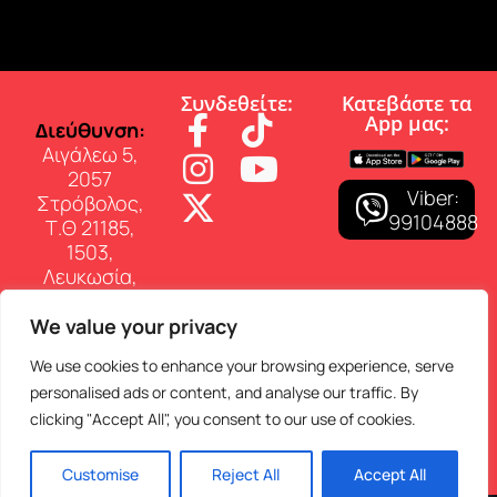
Συνδεθείτε:
Κατεβάστε τα
App µας:
∆ιεύθυνση:
Αιγάλεω 5,
2057
Viber:
Στρόβολος,
99104888
Τ.Θ 21185,
1503,
Λευκωσία,
Κύπρος
We value your privacy
Επικοινωνία:
Τηλ: 22 460
We use cookies to enhance your browsing experience, serve
150
personalised ads or content, and analyse our traffic. By
E-mail:
clicking "Accept All", you consent to our use of cookies.
info@superfmradio.com
Customise
Reject All
Accept All