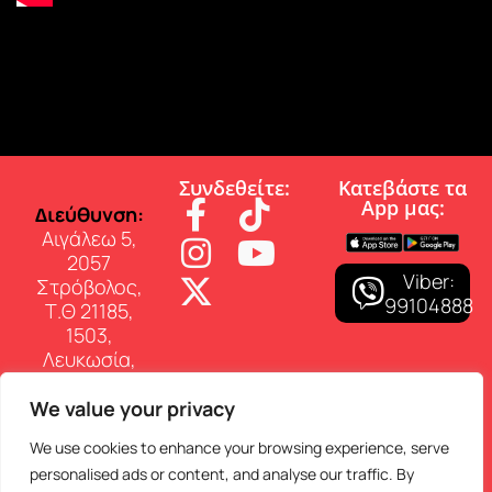
Συνδεθείτε:
Κατεβάστε τα
App µας:
∆ιεύθυνση:
Αιγάλεω 5,
2057
Viber:
Στρόβολος,
99104888
Τ.Θ 21185,
1503,
Λευκωσία,
Κύπρος
We value your privacy
Επικοινωνία:
Τηλ: 22 460
We use cookies to enhance your browsing experience, serve
150
personalised ads or content, and analyse our traffic. By