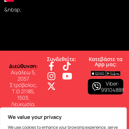
&nbsp;
Συνδεθείτε:
Κατεβάστε τα
App µας:
∆ιεύθυνση:
Αιγάλεω 5,
2057
Viber:
Στρόβολος,
99104888
Τ.Θ 21185,
1503,
Λευκωσία,
Κύπρος
We value your privacy
Επικοινωνία:
Τηλ: 22 460
We use cookies to enhance your browsing experience, serve