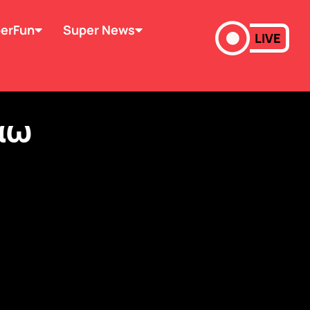
erFun
Super News
LIVE
άω