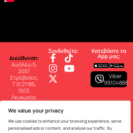
Συνδεθείτε:
Κατεβάστε τα
App µας:
∆ιεύθυνση:
Αιγάλεω 5,
2057
Viber:
Στρόβολος,
99104888
Τ.Θ 21185,
1503,
Λευκωσία,
Κύπρος
We value your privacy
Επικοινωνία:
Τηλ: 22 460
We use cookies to enhance your browsing experience, serve
150
personalised ads or content, and analyse our traffic. By