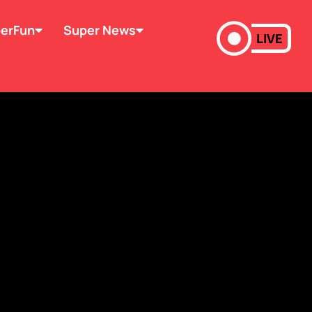
erFun
Super News
LIVE