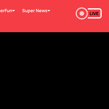
erFun
Super News
LIVE