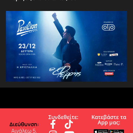
Συνδεθείτε:
Κατεβάστε τα
App µας:
∆ιεύθυνση:
Αιγάλεω 5,