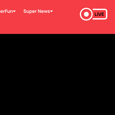
erFun
Super News
LIVE